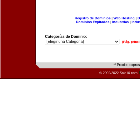
Registro de Dominios
|
Web Hosting
|
D
Dominios Expirados
|
Industrias
|
Indu
Categorías de Dominio:
[Pág. princi
** Precios expre
© 2002/2022 Solo10.com