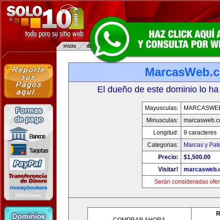
MarcasWeb.
El dueño de este dominio lo ha
Mayusculas:
MARCASWE
Minusculas:
marcasweb.
Longitud:
9 caracteres
Categorias:
Marcas y Pat
Precio:
$1,500.00
Visitar!
marcasweb.
Serán consideradas ofer
R