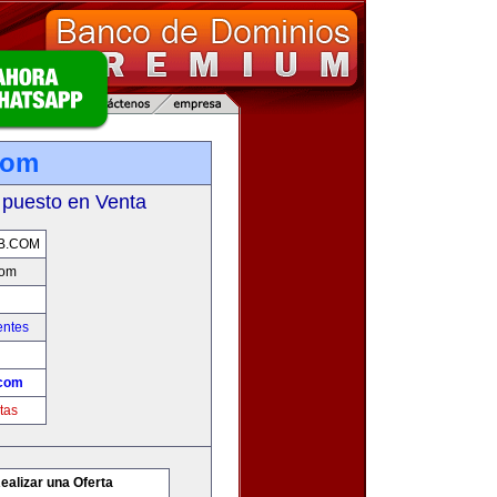
com
 puesto en Venta
B.COM
com
entes
com
tas
ealizar una Oferta