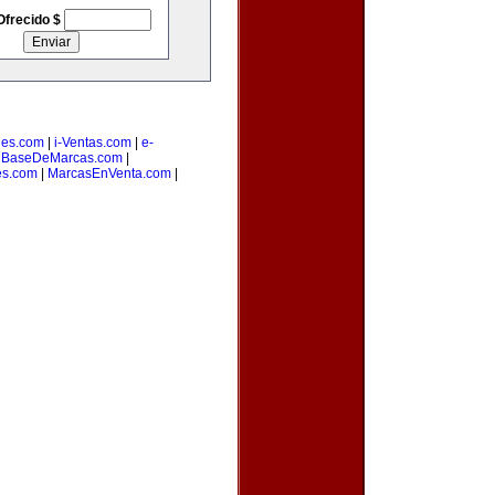
Ofrecido $
les.com
|
i-Ventas.com
|
e-
|
BaseDeMarcas.com
|
es.com
|
MarcasEnVenta.com
|