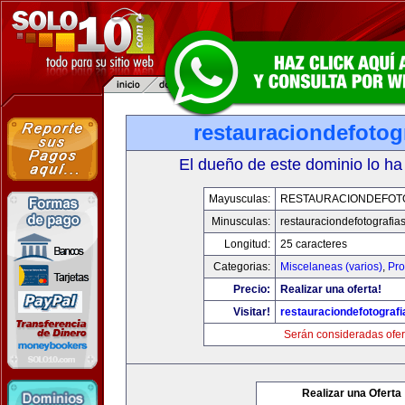
restauraciondefotog
El dueño de este dominio lo ha
Mayusculas:
RESTAURACIONDEFOT
Minusculas:
restauraciondefotografia
Longitud:
25 caracteres
Categorias:
Miscelaneas (varios)
,
Pro
Precio:
Realizar una oferta!
Visitar!
restauraciondefotograf
Serán consideradas ofer
Realizar una Oferta