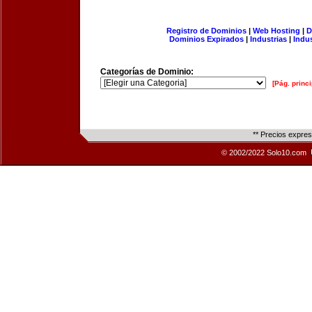
Registro de Dominios
|
Web Hosting
|
D
Dominios Expirados
|
Industrias
|
Indu
Categorías de Dominio:
[Pág. princi
** Precios expre
© 2002/2022 Solo10.com