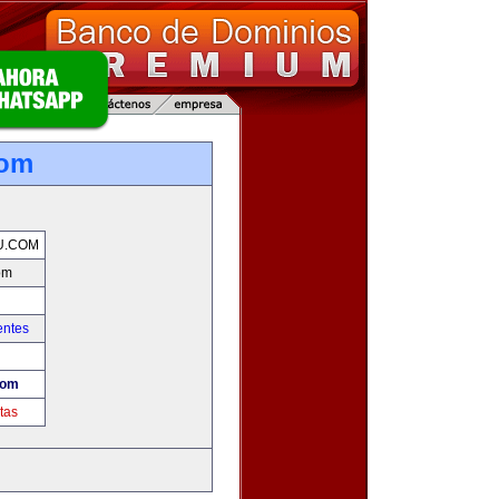
com
U.COM
om
entes
com
tas