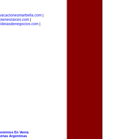
vacacionesmarbella.com
|
bienesraices.com
|
|
ideiasdenegocios.com
|
ominios En Venta
strias Argentinas