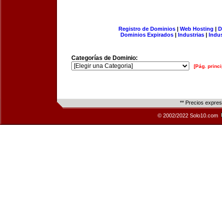
Registro de Dominios
|
Web Hosting
|
D
Dominios Expirados
|
Industrias
|
Indu
Categorías de Dominio:
[Pág. princi
** Precios expre
© 2002/2022 Solo10.com