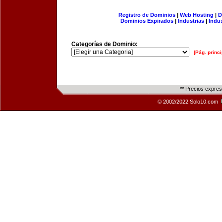
Registro de Dominios
|
Web Hosting
|
D
Dominios Expirados
|
Industrias
|
Indu
Categorías de Dominio:
[Pág. princi
** Precios expre
© 2002/2022 Solo10.com